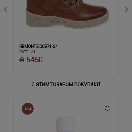
REMONTE D0E71-24
37
38
39
40
41
42
43
36
D0E71-24
₴ 5450
С ЭТИМ ТОВАРОМ ПОКУПАЮТ
SALE