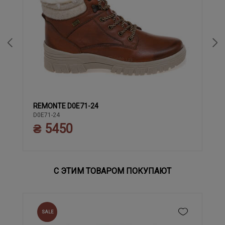
REMONTE D0E71-24
37
38
39
40
41
42
43
36
D0E71-24
₴ 5450
С ЭТИМ ТОВАРОМ ПОКУПАЮТ
SALE