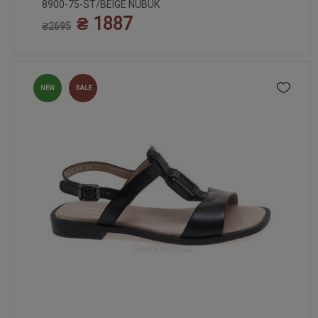
8900-75-ST/BEIGE NUBUK
₴ 1887
₴2695
NEW
SALE