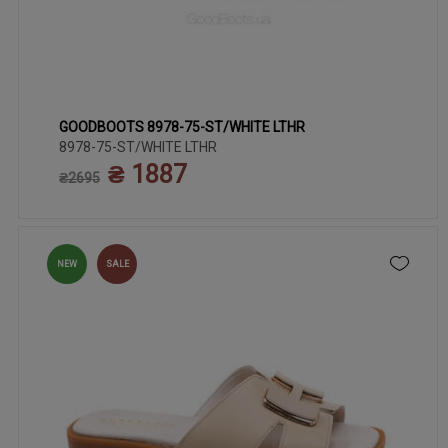
GOODBOOTS 8978-75-ST/WHITE LTHR
38
36
37
39
40
41
8978-75-ST/WHITE LTHR
₴ 1887
₴2695
NEW
SALE