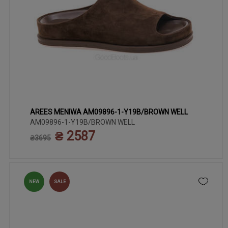
AREES MENIWA AM09896-1-Y19B/BROWN WELL
36
38
37
39
40
41
AM09896-1-Y19B/BROWN WELL
₴ 2587
₴3695
NEW
SALE