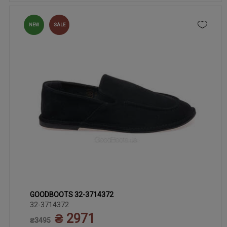
NEW
SALE
GOODBOOTS 32-3714372
36
37
38
39
40
32-3714372
₴ 2971
₴3495