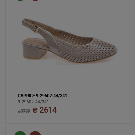
CAPRICE 9-29602-44/341
38
38.5
40
40.5
41
37.5
39
42
9-29602-44/341
₴ 2614
₴3789