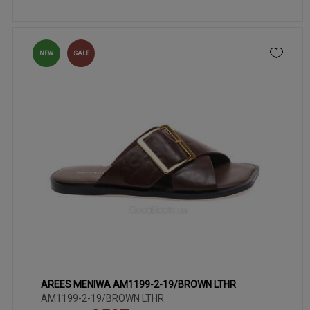
NEW
SALE
AREES MENIWA AM1199-2-19/BROWN LTHR
40
36
37
38
39
41
AM1199-2-19/BROWN LTHR