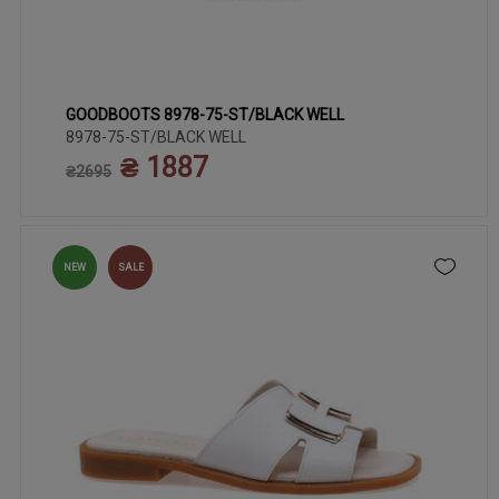
GOODBOOTS 8978-75-ST/BLACK WELL
38
36
37
39
40
41
8978-75-ST/BLACK WELL
₴ 1887
₴2695
NEW
SALE