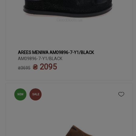
AREES MENIWA AM09896-7-Y1/BLACK
36
37
39
40
41
38
AM09896-7-Y1/BLACK
₴ 2095
₴3695
NEW
SALE