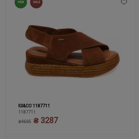
NEW
SALE
IGI&CO 1187711
36
37
38
39
40
41
1187711
₴ 3287
₴4695