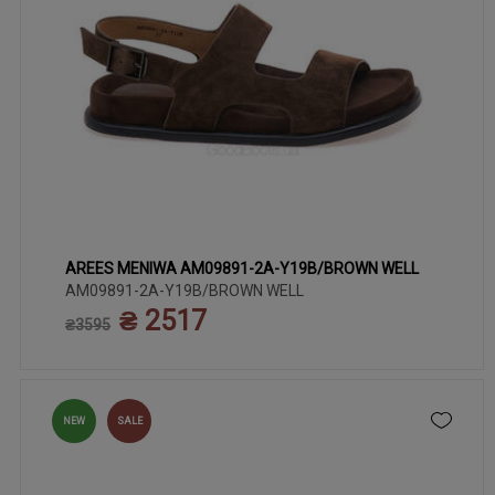
AREES MENIWA AM09891-2A-Y19B/BROWN WELL
36
41
37
38
39
40
AM09891-2A-Y19B/BROWN WELL
₴ 2517
₴3595
NEW
SALE