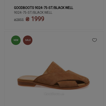
GOODBOOTS 9024-75-ST/BLACK WELL
37
38
39
40
41
9024-75-ST/BLACK WELL
₴ 1999
₴2855
NEW
SALE