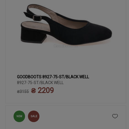
GOODBOOTS 8927-75-ST/BLACK WELL
36
37
38
39
40
41
8927-75-ST/BLACK WELL
₴ 2209
₴3155
NEW
SALE