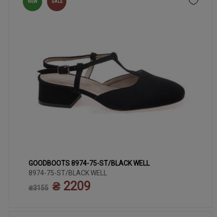
NEW
SALE
GOODBOOTS 8974-75-ST/BLACK WELL
36
40
37
38
39
41
8974-75-ST/BLACK WELL
₴ 2209
₴3155