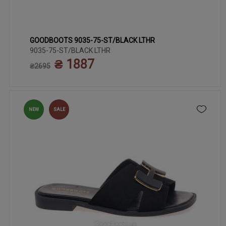
GOODBOOTS 9035-75-ST/BLACK LTHR
36
37
38
39
40
41
9035-75-ST/BLACK LTHR
₴ 1887
₴2695
NEW
SALE