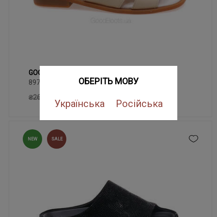
GOODBOOTS 8978-75-ST/BEIGE LTHR
36
37
38
39
40
41
ОБЕРІТЬ МОВУ
8978-75-ST/BEIGE LTHR
₴ 1887
₴2695
Українська
Російська
NEW
SALE