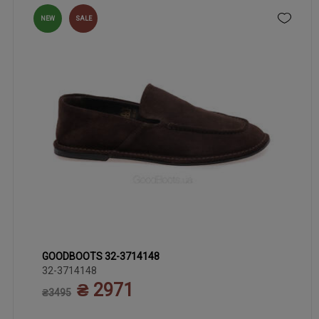
NEW
SALE
GOODBOOTS 32-3714148
36
37
38
39
40
32-3714148
₴ 2971
₴3495