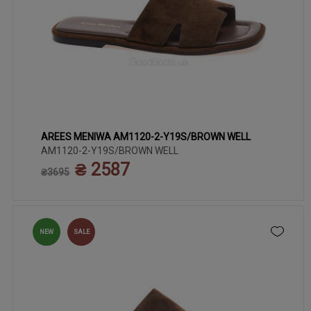
AREES MENIWA AM1120-2-Y19S/BROWN WELL
37
38
40
41
36
39
AM1120-2-Y19S/BROWN WELL
₴ 2587
₴3695
NEW
SALE