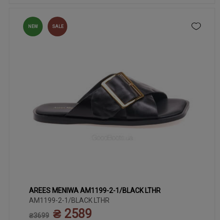
NEW
SALE
AREES MENIWA AM1199-2-1/BLACK LTHR
36
37
38
39
40
41
AM1199-2-1/BLACK LTHR
₴ 2589
₴3699