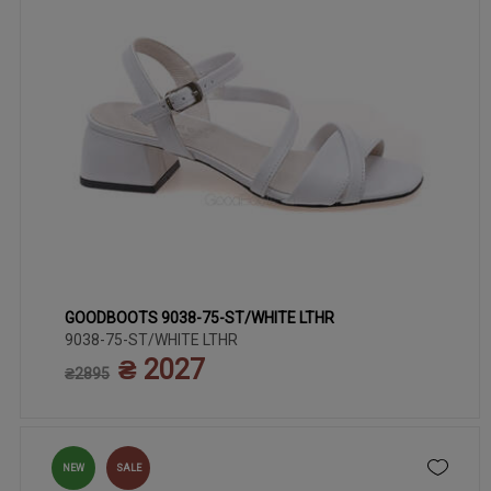
GOODBOOTS 9038-75-ST/WHITE LTHR
36
38
40
41
37
39
9038-75-ST/WHITE LTHR
₴ 2027
₴2895
NEW
SALE