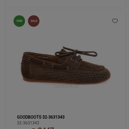
NEW
SALE
GOODBOOTS 32-3631343
39
36
37
38
40
32-3631343