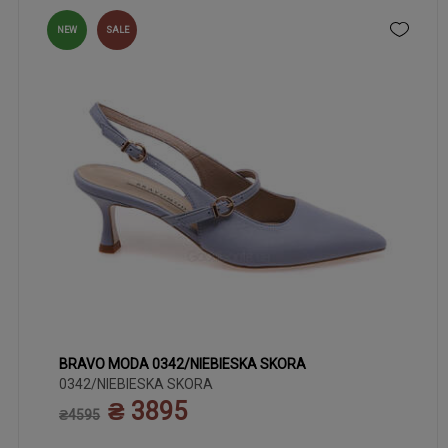
NEW
SALE
BRAVO MODA 0342/NIEBIESKA SKORA
39
40
41
35
36
37
38
0342/NIEBIESKA SKORA
₴ 3895
₴4595