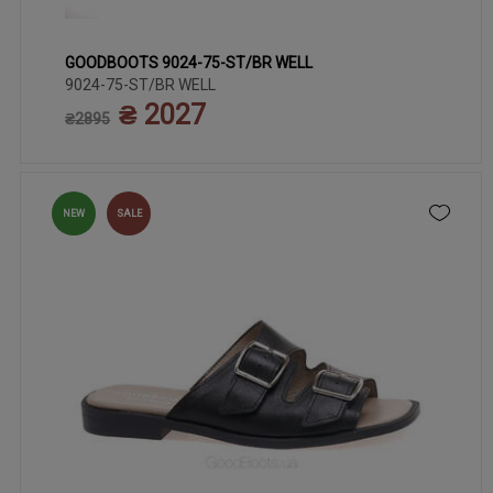
GOODBOOTS 9024-75-ST/BR WELL
39
37
38
40
41
9024-75-ST/BR WELL
₴ 2027
₴2895
NEW
SALE