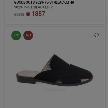
GOODBOOTS 9029-75-ST/BLACK LTHR
37
38
39
40
41
9029-75-ST/BLACK LTHR
₴ 1887
₴2695
NEW
SALE