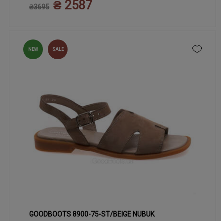
₴ 2587
₴3695
NEW
SALE
GOODBOOTS 8900-75-ST/BEIGE NUBUK
37
39
41
38
40