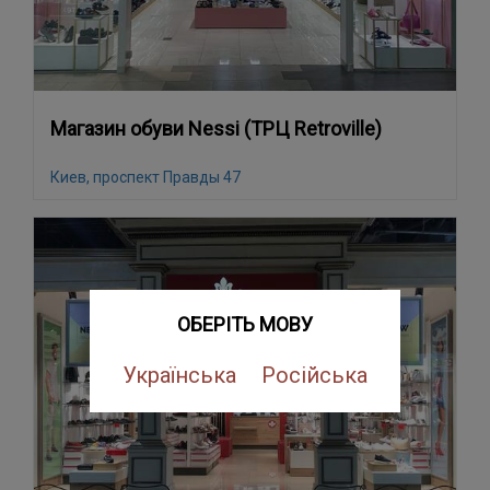
Магазин обуви Nessi (ТРЦ Retroville)
Киев, проспект Правды 47
ОБЕРІТЬ МОВУ
Українська
Російська