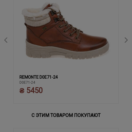
REMONTE D0E71-24
37
38
39
40
41
42
43
36
D0E71-24
₴ 5450
С ЭТИМ ТОВАРОМ ПОКУПАЮТ