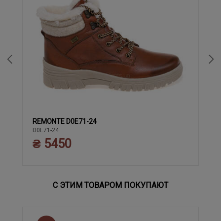
REMONTE D0E71-24
37
38
39
40
41
42
43
36
D0E71-24
₴ 5450
С ЭТИМ ТОВАРОМ ПОКУПАЮТ