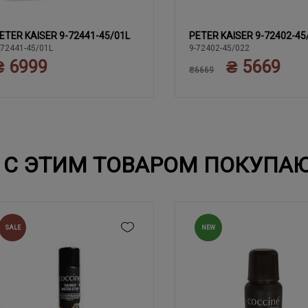
ETER KAISER 9-72441-45/01L
PETER KAISER 9-72402-45
37
37.5
38
39
37.5
38
39
40
37
38.5
-72441-45/01L
9-72402-45/022
₴ 6999
₴ 5669
40
₴6669
С ЭТИМ ТОВАРОМ ПОКУПА
SALE
NEW