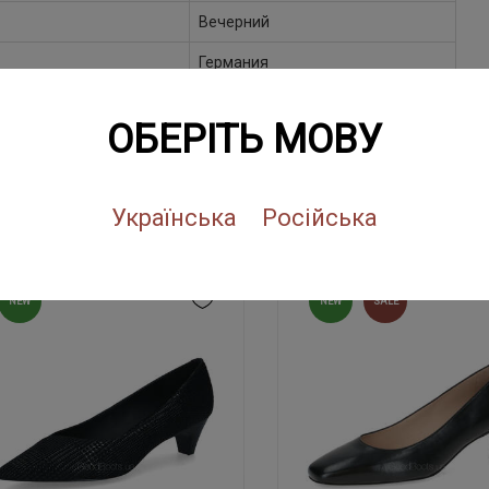
Вечерний
Германия
Бангладеш
ОБЕРІТЬ МОВУ
ПОХОЖИЕ ТОВАРЫ
Українська
Російська
NEW
NEW
SALE