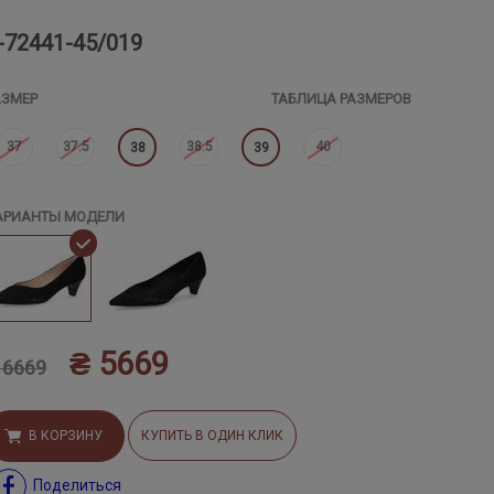
-72441-45/019
АЗМЕР
ТАБЛИЦА РАЗМЕРОВ
37
37.5
38.5
40
38
39
АРИАНТЫ МОДЕЛИ
₴ 5669
 6669
В КОРЗИНУ
КУПИТЬ В ОДИН КЛИК
Поделиться