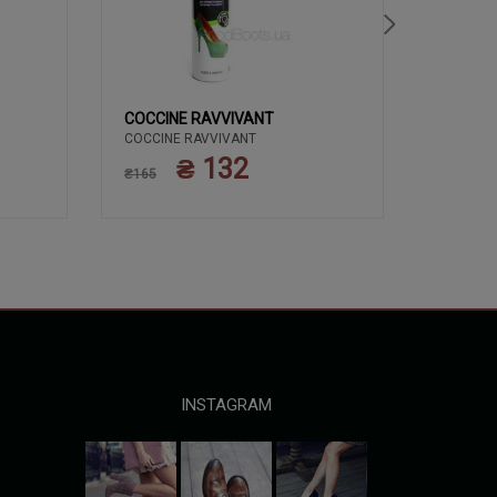
COCCINE RAVVIVANT
COCCIN
COCCINE RAVVIVANT
ЗАСОБИ 
COCCIN
КРЕМ 50
₴ 132
₴165
ПОЛЬЩА
₴135
INSTAGRAM