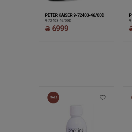
447-44/910
PETER KAISER 9-72403-46/00D
P
40.5
0
37
37.5
38
38.5
39
9-72403-46/00D
9
6
₴ 6999
40
SALE