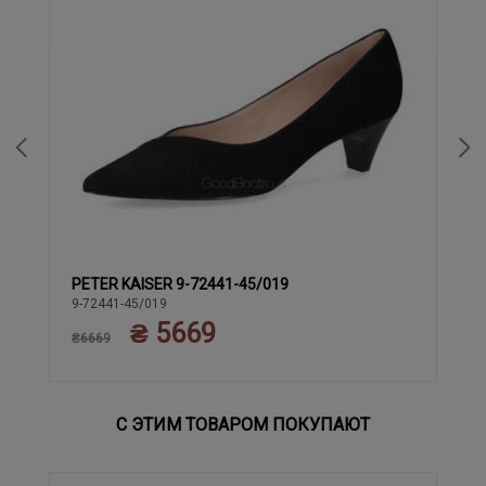
PETER KAISER 9-72441-45/019
37
37.5
38.5
40
38
39
9-72441-45/019
₴ 5669
₴6669
С ЭТИМ ТОВАРОМ ПОКУПАЮТ