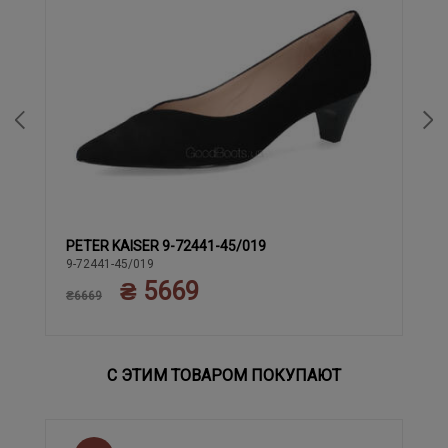
PETER KAISER 9-72441-45/019
37
37.5
38.5
40
38
39
9-72441-45/019
₴ 5669
₴6669
С ЭТИМ ТОВАРОМ ПОКУПАЮТ