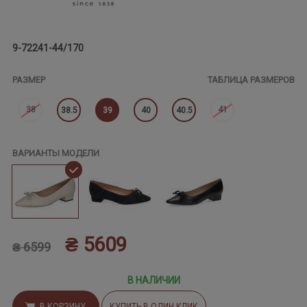
9-72241-44/170
РАЗМЕР
ТАБЛИЦА РАЗМЕРОВ
38
41
38.5
39
40
40.5
ВАРИАНТЫ МОДЕЛИ
₴ 5609
₴ 6599
В НАЛИЧИИ
В КОРЗИНУ
КУПИТЬ В ОДИН КЛИК