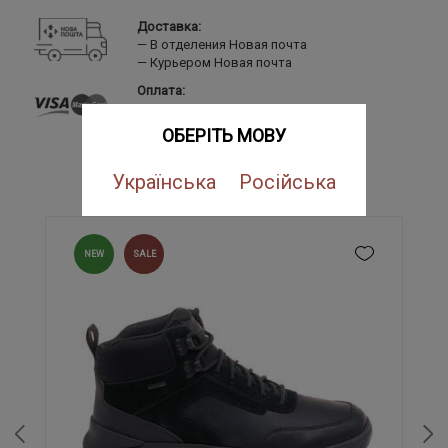
Доставка:
В отделения Новая почта
Курьером Новая почта
Оплата:
Банковской картой
LiqPay
ОБЕРІТЬ МОВУ
Наложенный платеж
ПОХОЖИЕ ТОВАРЫ
Українська
Російська
NEW
SALE