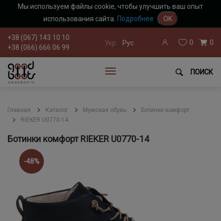
Мы используем файлы cookie, чтобы улучшить ваш опыт
использования сайта.
Подробнее
OK
+38 (067) 143 10 10
0
0
Укр
Рус
+38 (066) 666 06 99
ПОИСК
Главная
Каталог
Мужская обувь
Ботинки комфорт
RIEKER U0770-14
Ботинки комфорт RIEKER U0770-14
-48%