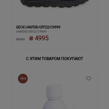
GEOX U46FDB/OFF22/C9999
41
42
43
44
U46FDB/OFF22/C9999
₴ 4995
₴8250
С ЭТИМ ТОВАРОМ ПОКУПАЮТ
SALE