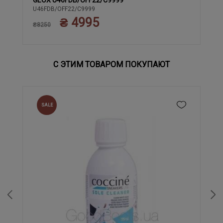
GEOX U46FDB/OFF22/C9999
41
42
43
44
U46FDB/OFF22/C9999
₴ 4995
₴8250
С ЭТИМ ТОВАРОМ ПОКУПАЮТ
SALE