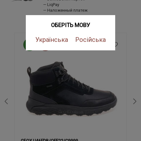
LiqPay
Наложенный платеж
ПОХОЖИЕ ТОВАРЫ
ОБЕРІТЬ МОВУ
Українська
Російська
NEW
SALE