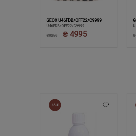
 C9999
GEOX U46FDB/OFF22/C9999
G
41
42
43
44
U46FDB/OFF22/C9999
U
0
₴ 4995
₴8250
₴
SALE