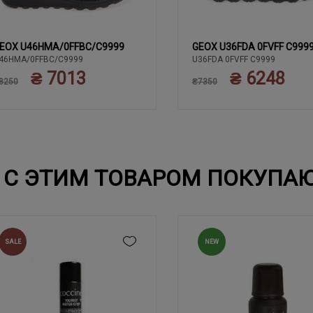
EOX U46HMA/0FFBC/C9999
GEOX U36FDA 0FVFF C999
40
41
42
43
44
43
43
44
44
46HMA/0FFBC/C9999
U36FDA 0FVFF C9999
₴ 7013
₴ 6248
45
45
8250
₴7350
С ЭТИМ ТОВАРОМ ПОКУПА
SALE
NEW