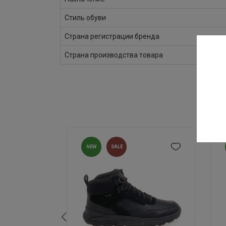
Стиль обуви
Страна регистрации бренда
Страна производства товара
NEW
SALE