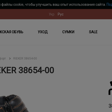
 файлы cookie, чтобы улучшить ваш опыт использования сайта.
По
Укр
Рус
ЖСКАЯ ОБУВЬ
УХОД
СУМКИ
SALE
форт
RIEKER 38654-00
KER 38654-00
3