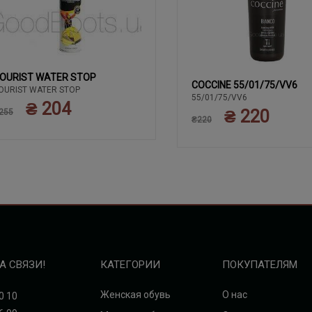
OURIST WATER STOP
COCCINE 55/01/75/VV6
OURIST WATER STOP
55/01/75/VV6
₴ 204
₴ 220
255
₴220
А СВЯЗИ!
КАТЕГОРИИ
ПОКУПАТЕЛЯМ
Женская обувь
О нас
0 10