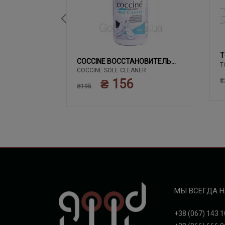
T
02 ЧЕРНЫЙ
COCCINE ВОССТАНОВИТЕЛЬ
T
COCCINE SOLE CLEANER
БЕЛОГО
₴ 156
₴
₴195
МЫ ВСЕГДА Н
+38 (067) 143 1