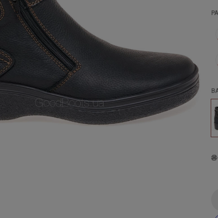
Р
В
₴