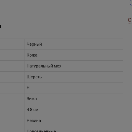
С
Ы
Черный
Кожа
Натуральный мех
Шерсть
H
Зима
4.8 см
Резина
Повседневные