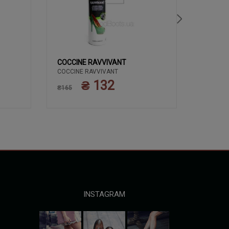
COCCINE RAVVIVANT
COCCIN
COCCINE RAVVIVANT
ЗАСОБИ 
COCCIN
КРЕМ 50
₴ 132
₴165
ПОЛЬЩА
₴135
INSTAGRAM