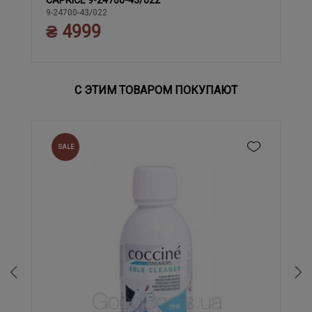
CAPRICE 9-24700-43/022
37
38
39
40
41
42
9-24700-43/022
₴ 4999
С ЭТИМ ТОВАРОМ ПОКУПАЮТ
SALE