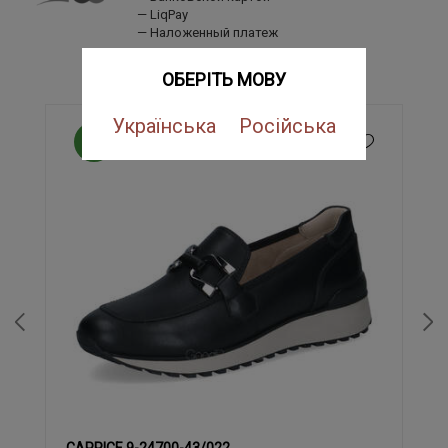
LiqPay
Наложенный платеж
ПОХОЖИЕ ТОВАРЫ
ОБЕРІТЬ МОВУ
Українська
Російська
NEW