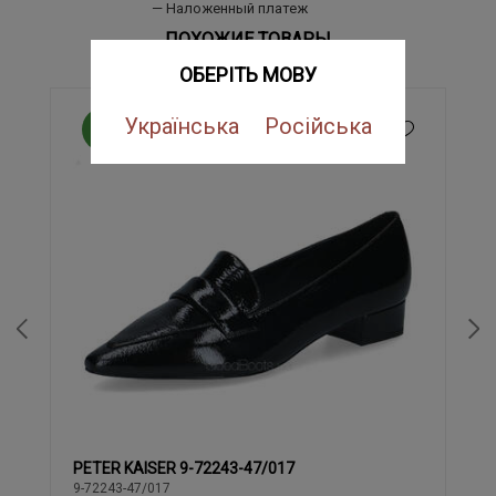
Наложенный платеж
ПОХОЖИЕ ТОВАРЫ
ОБЕРІТЬ МОВУ
Українська
Російська
NEW
PETER KAISER 9-72243-47/017
36
37
37.5
38
38.5
39
40
9-72243-47/017