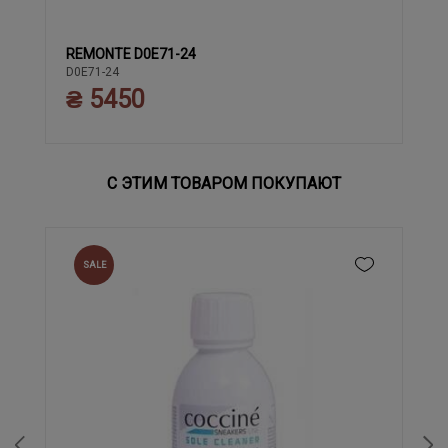
REMONTE D0E71-24
37
38
39
40
41
42
43
36
D0E71-24
₴ 5450
С ЭТИМ ТОВАРОМ ПОКУПАЮТ
SALE