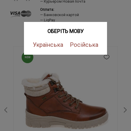
Курьером Новая почта
Оплата:
Банковской картой
LiqPay
Наложенный платеж
ОБЕРІТЬ МОВУ
ПОХОЖИЕ ТОВАРЫ
Українська
Російська
NEW