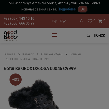
Мы используем файлы cookie, чтобы улучшить ваш опыт
использования сайта.
Подробнее
OK
+38 (067) 143 10 10
0
0
Укр
Рус
+38 (066) 666 06 99
ПОИСК
Главная
Каталог
Женская обувь
Ботинки
GEOX D26QSA 00046 C9999
Ботинки GEOX D26QSA 00046 C9999
-43%