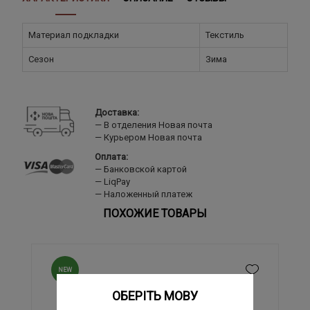
Материал подкладки
Текстиль
Сезон
Зима
Доставка:
В отделения Новая почта
Курьером Новая почта
Оплата:
Банковской картой
LiqPay
Наложенный платеж
ПОХОЖИЕ ТОВАРЫ
NEW
ОБЕРІТЬ МОВУ