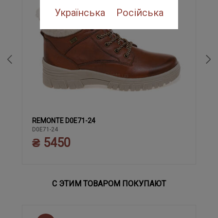
Українська
Російська
REMONTE D0E71-24
37
38
39
40
41
42
43
36
D0E71-24
₴ 5450
С ЭТИМ ТОВАРОМ ПОКУПАЮТ