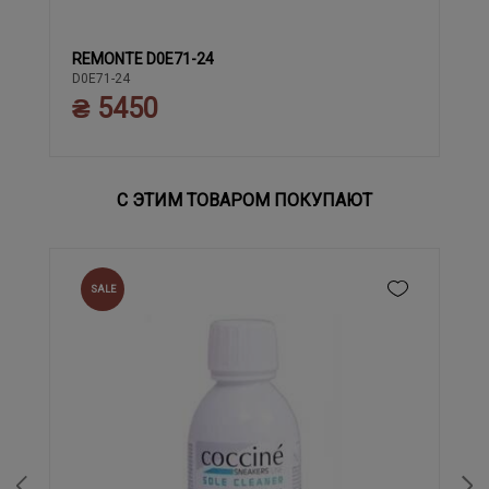
REMONTE D0E71-24
37
38
39
40
41
42
43
36
D0E71-24
₴ 5450
С ЭТИМ ТОВАРОМ ПОКУПАЮТ
SALE