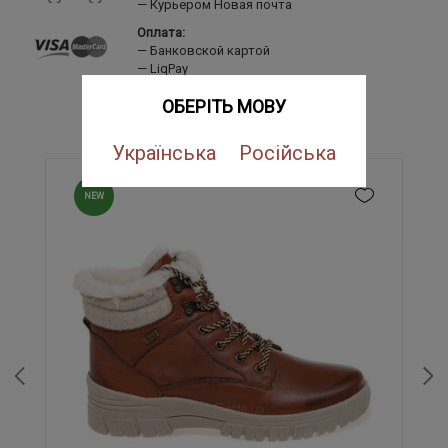
Курьером Новая почта
Оплата:
Банковской картой
LiqPay
Наложенный платеж
ОБЕРІТЬ МОВУ
ПОХОЖИЕ ТОВАРЫ
Українська
Російська
NEW