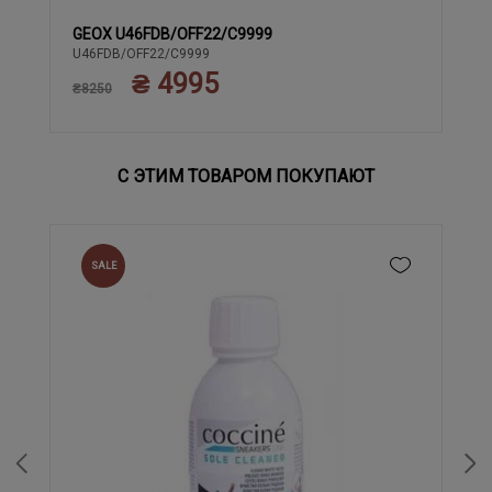
GEOX U46FDB/OFF22/C9999
41
42
43
44
U46FDB/OFF22/C9999
₴ 4995
₴8250
С ЭТИМ ТОВАРОМ ПОКУПАЮТ
SALE