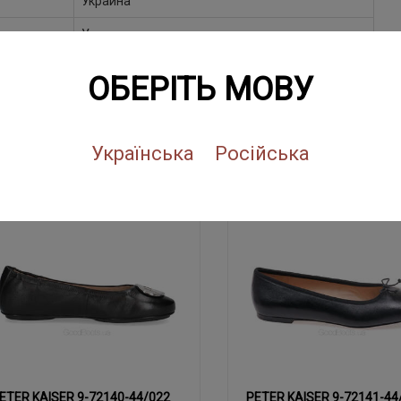
Украина
Украина
ОБЕРІТЬ МОВУ
ПОХОЖИЕ ТОВАРЫ
Українська
Російська
NEW
SALE
NEW
SALE
ETER KAISER 9-72140-44/022
PETER KAISER 9-72141-44