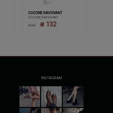
COCCINE RAVVIVANT
COCCIN
COCCINE RAVVIVANT
ЗАСОБИ 
COCCIN
КРЕМ 50
₴ 132
₴165
ПОЛЬЩА
₴135
INSTAGRAM