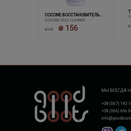
T
02 ЧЕРНЫЙ
COCCINE ВОССТАНОВИТЕЛЬ
T
COCCINE SOLE CLEANER
БЕЛОГО
₴ 156
₴
₴195
МЫ ВСЕГДА Н
+38 (067) 143 1
+38 (066) 666 0
info@goodboot