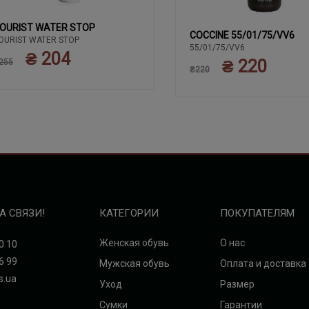
OURIST WATER STOP
COCCINE 55/01/75/VV6
OURIST WATER STOP
55/01/75/VV6
₴ 204
₴ 220
255
₴220
А СВЯЗИ!
КАТЕГОРИИ
ПОКУПАТЕЛЯМ
Женская обувь
О нас
0 10
6 99
Мужская обувь
Оплата и доставка
s.ua
Уход
Размер
Сумки
Гарантии