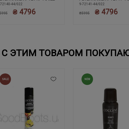
40.5
38.5
40
40.
38
38.5
39
40
38
39
-72140-44/022
9-72141-44/022
₴ 4796
₴ 4796
41
41
5995
₴5995
С ЭТИМ ТОВАРОМ ПОКУПА
SALE
NEW