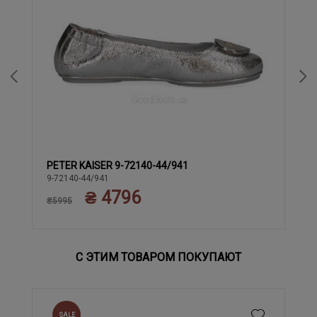
PETER KAISER 9-72140-44/941
39
37
37.5
38
38.5
40
9-72140-44/941
₴ 4796
₴5995
С ЭТИМ ТОВАРОМ ПОКУПАЮТ
SALE