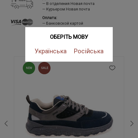
В отделения Новая почта
Курьером Новая почта
Оплата:
Банковской картой
LiqPay
Наложенный платеж
ОБЕРІТЬ МОВУ
ПОХОЖИЕ ТОВАРЫ
Українська
Російська
NEW
SALE