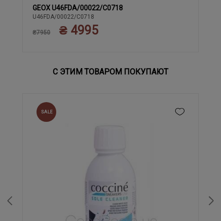
GEOX U46FDA/00022/C0718
41
43
44
42
U46FDA/00022/C0718
₴ 4995
₴7950
С ЭТИМ ТОВАРОМ ПОКУПАЮТ
SALE