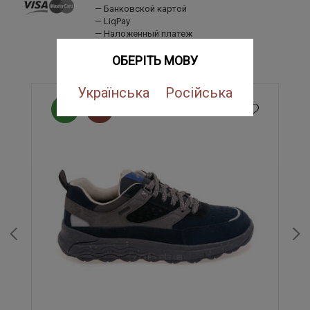
Банковской картой
LiqPay
Наложенный платеж
ПОХОЖИЕ ТОВАРЫ
ОБЕРІТЬ МОВУ
Українська
Російська
NEW
SALE