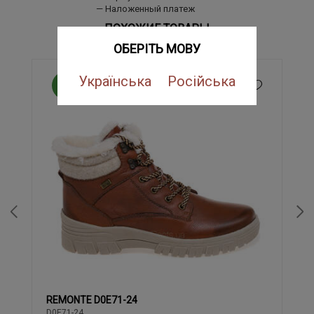
Наложенный платеж
ПОХОЖИЕ ТОВАРЫ
ОБЕРІТЬ МОВУ
Українська
Російська
NEW
REMONTE D0E71-24
37
38
39
40
41
42
43
36
D0E71-24