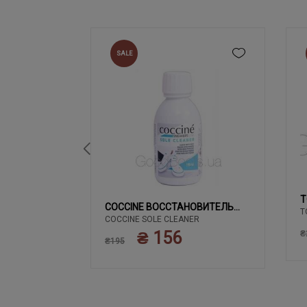
SALE
T
02 ЧЕРНЫЙ
COCCINE ВОССТАНОВИТЕЛЬ
T
COCCINE SOLE CLEANER
БЕЛОГО
₴ 156
₴
₴195