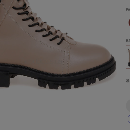
Р
В
₴