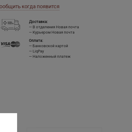
ообщить когда появится
Доставка:
В отделения Новая почта
Курьером Новая почта
Оплата:
Банковской картой
LiqPay
Наложенный платеж