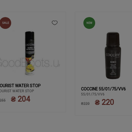
SALE
NEW
OURIST WATER STOP
COCCINE 55/01/75/VV6
OURIST WATER STOP
55/01/75/VV6
₴ 204
₴ 220
255
₴220