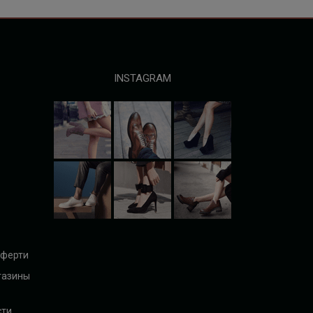
INSTAGRAM
оферти
газины
сти