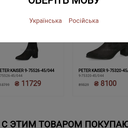
ОБЕРІТЬ МОВУ
NEW
SALE
NEW
SALE
Українська
Російська
ETER KAISER 9-75526-45/044
PETER KAISER 9-75320-45
39
37
37.5
38
38.5
37
37.5
38
38.5
39
-75526-45/044
9-75320-45/044
₴ 11729
₴ 8100
40
40
13799
₴9529
С ЭТИМ ТОВАРОМ ПОКУПА