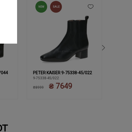
NEW
SALE
NEW
/044
PETER KAISER 9-75338-45/022
PETER 
37
37.5
39
37
38
38.5
3
9-75338-45/022
9-75322-
₴ 7649
40
40
₴8999
₴8999
ЮТ