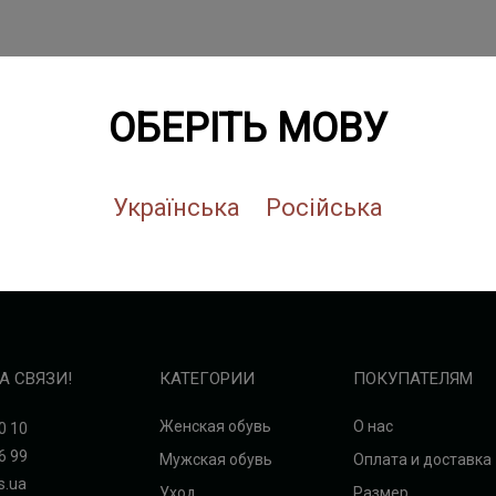
ОБЕРІТЬ МОВУ
Українська
Російська
А СВЯЗИ!
КАТЕГОРИИ
ПОКУПАТЕЛЯМ
Женская обувь
О нас
0 10
6 99
Мужская обувь
Оплата и доставка
s.ua
Уход
Размер