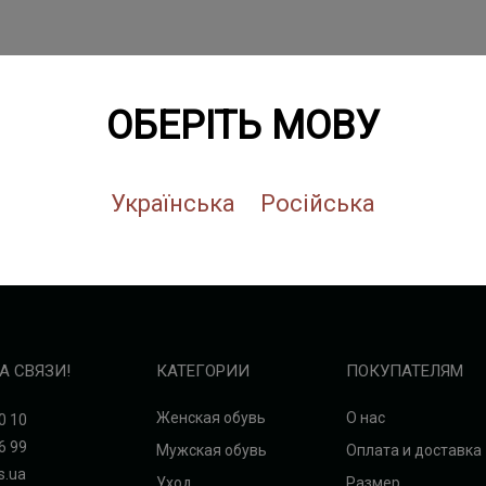
ОБЕРІТЬ МОВУ
Українська
Російська
А СВЯЗИ!
КАТЕГОРИИ
ПОКУПАТЕЛЯМ
Женская обувь
О нас
0 10
6 99
Мужская обувь
Оплата и доставка
s.ua
Уход
Размер