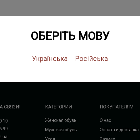
ОБЕРІТЬ МОВУ
Українська
Російська
А СВЯЗИ!
КАТЕГОРИИ
ПОКУПАТЕЛЯМ
Женская обувь
О нас
0 10
6 99
Мужская обувь
Оплата и доставка
s.ua
Уход
Размер