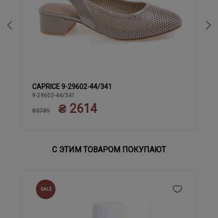
CAPRICE 9-29602-44/341
38
38.5
40
40.5
41
37.5
39
42
9-29602-44/341
₴ 2614
₴3789
С ЭТИМ ТОВАРОМ ПОКУПАЮТ
SALE