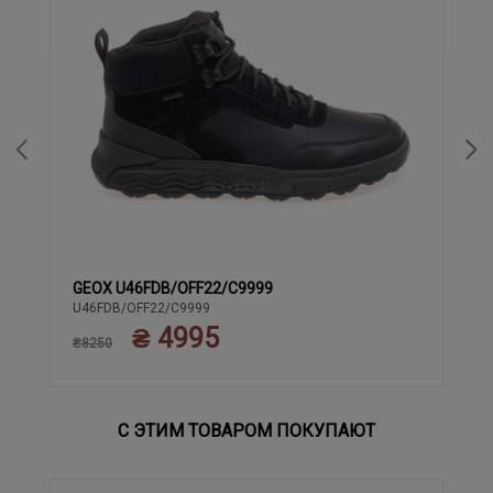
GEOX U46FDB/OFF22/C9999
41
42
43
44
U46FDB/OFF22/C9999
₴ 4995
₴8250
С ЭТИМ ТОВАРОМ ПОКУПАЮТ