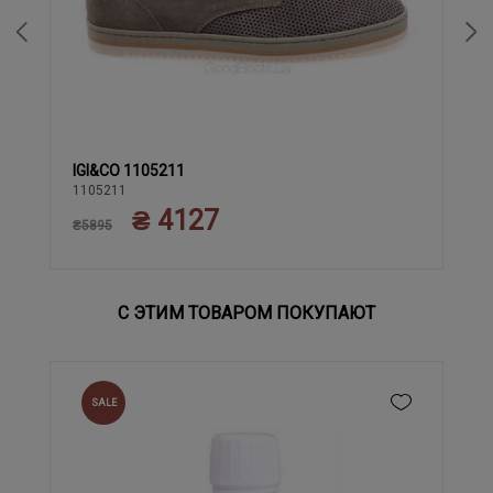
IGI&CO 1105211
39
42
43
44
45
40
41
1105211
₴ 4127
₴5895
С ЭТИМ ТОВАРОМ ПОКУПАЮТ
SALE