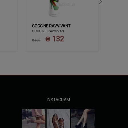
COCCINE RAVVIVANT
COCCIN
COCCINE RAVVIVANT
ЗАСОБИ 
COCCIN
КРЕМ 50
₴ 132
₴165
ПОЛЬЩА
₴135
INSTAGRAM