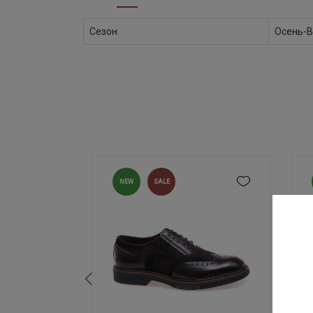
Сезон
Осень-В
NEW
SALE