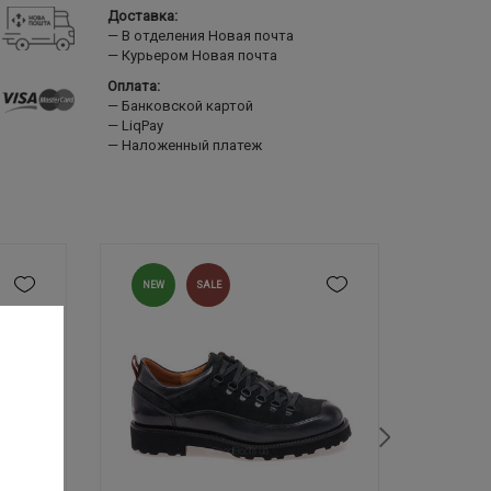
Доставка:
В отделения Новая почта
Курьером Новая почта
Оплата:
Банковской картой
LiqPay
Наложенный платеж
NEW
SALE
NEW