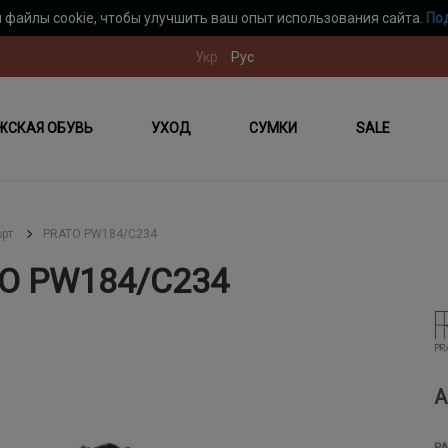
 файлы cookie, чтобы улучшить ваш опыт использования сайта.
По
Укр
Рус
ЖСКАЯ ОБУВЬ
УХОД
СУМКИ
SALE
рт
PRATO PW184/C234
O PW184/C234
А
Р