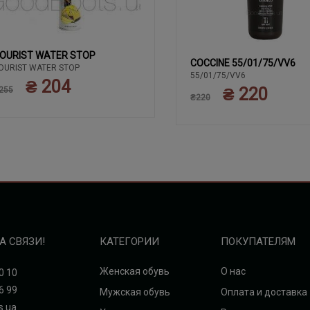
OURIST WATER STOP
COCCINE 55/01/75/VV6
OURIST WATER STOP
55/01/75/VV6
₴ 204
₴ 220
255
₴220
А СВЯЗИ!
КАТЕГОРИИ
ПОКУПАТЕЛЯМ
Женская обувь
О нас
0 10
6 99
Мужская обувь
Оплата и доставка
s.ua