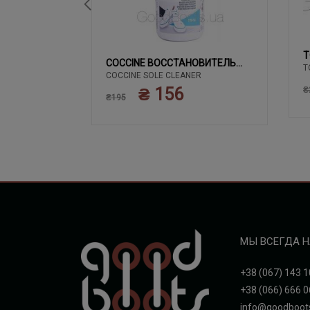
T
02 ЧЕРНЫЙ
COCCINE ВОССТАНОВИТЕЛЬ
T
COCCINE SOLE CLEANER
БЕЛОГО
₴ 156
₴
₴195
МЫ ВСЕГДА Н
+38 (067) 143 1
+38 (066) 666 0
info@goodboot