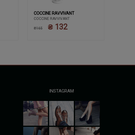
COCCINE RAVVIVANT
COCCIN
COCCINE RAVVIVANT
ЗАСОБИ 
COCCIN
КРЕМ 50
₴ 132
₴165
ПОЛЬЩА
₴135
INSTAGRAM