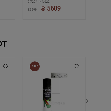
9-72241-44/022
9-72241-
₴ 5609
4
40
40
₴6599
₴6599
ЮТ
SALE
NEW