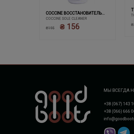
T
02 ЧЕРНЫЙ
COCCINE ВОССТАНОВИТЕЛЬ
T
COCCINE SOLE CLEANER
БЕЛОГО
₴ 156
₴
₴195
МЫ ВСЕГДА Н
+38 (067) 143 1
+38 (066) 666 0
info@goodboot