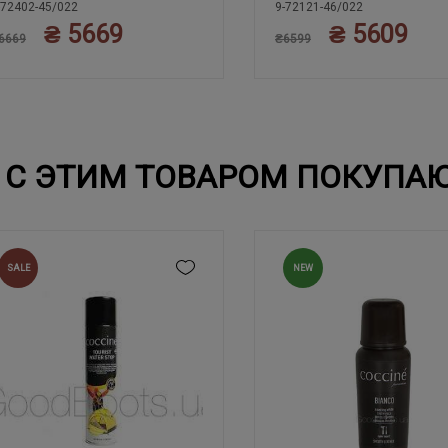
-72402-45/022
9-72121-46/022
₴ 5669
₴ 5609
40
40
6669
₴6599
С ЭТИМ ТОВАРОМ ПОКУПА
SALE
NEW