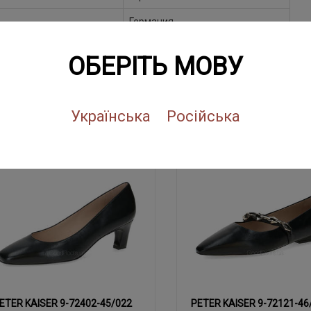
Германия
ОБЕРІТЬ МОВУ
ПОХОЖИЕ ТОВАРЫ
Українська
Російська
NEW
SALE
NEW
SALE
ETER KAISER 9-72402-45/022
PETER KAISER 9-72121-46
37.5
38
39
38.5
37
38.5
37
37.5
38
39