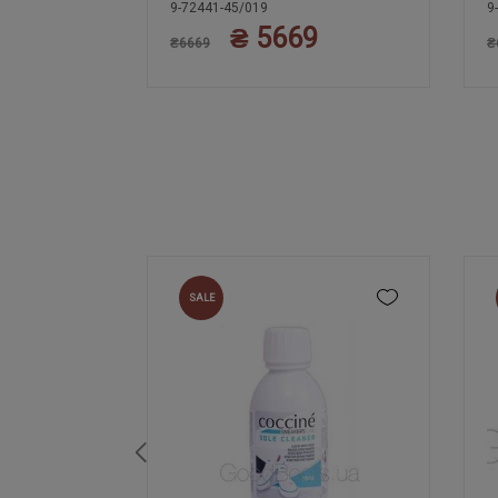
9-72441-45/019
9
1
₴ 5669
40
₴6669
₴
SALE