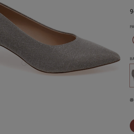
9
Р
В
₴