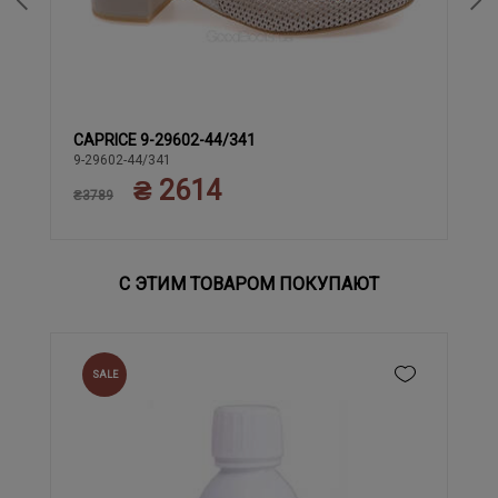
CAPRICE 9-29602-44/341
38
38.5
40
40.5
41
37.5
39
42
9-29602-44/341
₴ 2614
₴3789
С ЭТИМ ТОВАРОМ ПОКУПАЮТ
SALE