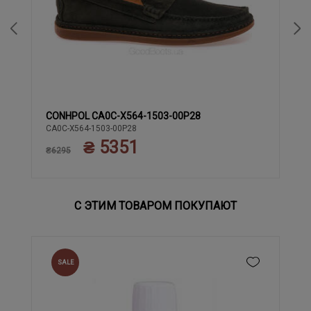
CONHPOL CA0C-X564-1503-00P28
41
44
42
43
45
CA0C-X564-1503-00P28
₴ 5351
₴6295
С ЭТИМ ТОВАРОМ ПОКУПАЮТ
SALE