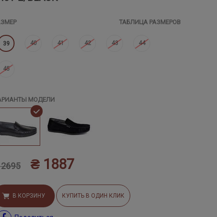
АЗМЕР
ТАБЛИЦА РАЗМЕРОВ
40
41
42
43
44
39
45
АРИАНТЫ МОДЕЛИ
₴ 1887
 2695
В КОРЗИНУ
КУПИТЬ В ОДИН КЛИК