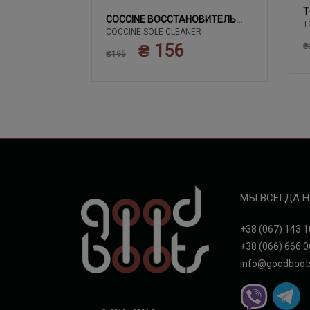
T
02 ЧЕРНЫЙ
COCCINE ВОССТАНОВИТЕЛЬ
T
COCCINE SOLE CLEANER
БЕЛОГО
₴ 156
₴
₴195
МЫ ВСЕГДА Н
+38 (067) 143 1
+38 (066) 666 0
info@goodboot