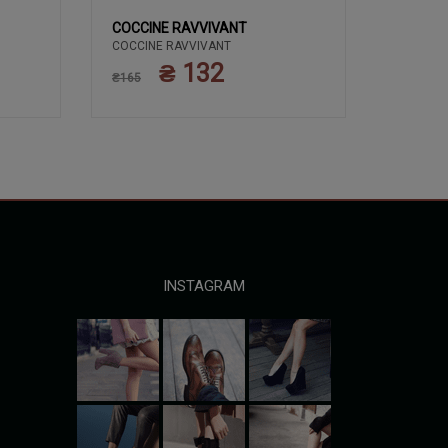
COCCINE RAVVIVANT
COCCIN
COCCINE RAVVIVANT
ЗАСОБИ 
COCCIN
КРЕМ 50
₴ 132
₴165
ПОЛЬЩА
₴135
INSTAGRAM