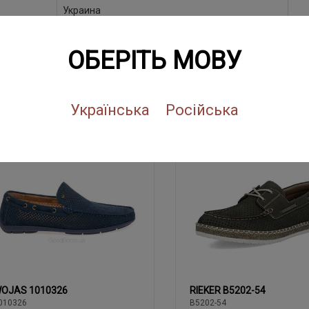
Украина
ОБЕРІТЬ МОВУ
ПОХОЖИЕ ТОВАРЫ
Українська
Російська
NEW
SALE
NEW
SALE
OJAS 1010326
RIEKER B5202-54
42
43
44
42
43
40
41
40
41
44
010326
B5202-54