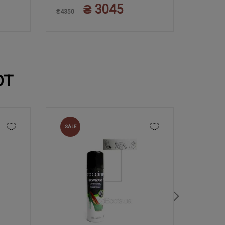
₴ 3045
45
₴4350
₴4350
ЮТ
SALE
NEW