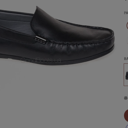
Р
В
₴