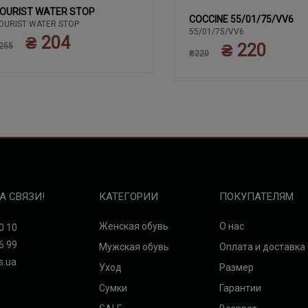
OURIST WATER STOP
COCCINE 55/01/75/VV6
OURIST WATER STOP
55/01/75/VV6
₴ 204
₴ 220
255
₴220
А СВЯЗИ!
КАТЕГОРИИ
ПОКУПАТЕЛЯМ
Женская обувь
О нас
0 10
6 99
Мужская обувь
Оплата и доставка
s.ua
Уход
Размер
Сумки
Гарантии