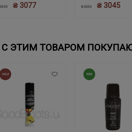
₴ 3077
₴ 3045
45
45
4395
₴4350
С ЭТИМ ТОВАРОМ ПОКУПА
SALE
NEW