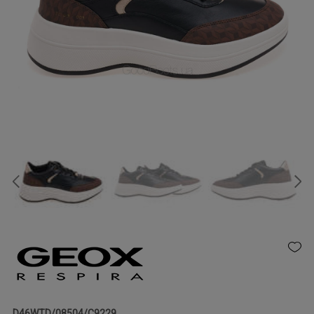
D46WTD/08504/C9229