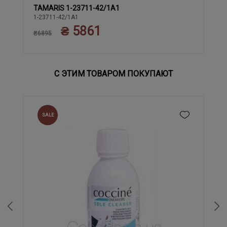
TAMARIS 1-23711-42/1A1
36
37
38
39
40
41
1-23711-42/1A1
₴ 5861
₴6895
С ЭТИМ ТОВАРОМ ПОКУПАЮТ
SALE