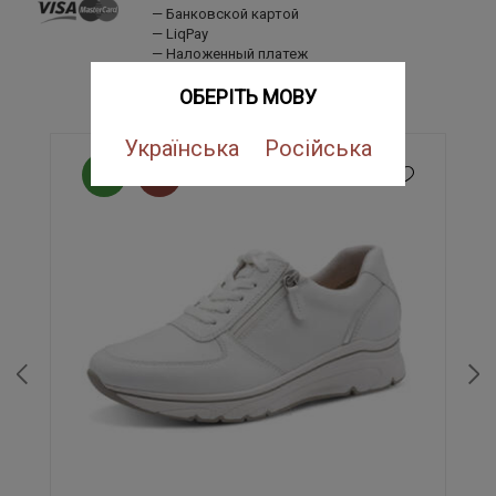
Банковской картой
LiqPay
Наложенный платеж
ПОХОЖИЕ ТОВАРЫ
ОБЕРІТЬ МОВУ
Українська
Російська
NEW
SALE