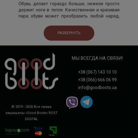
Обувь делает гораздо больше, нежели просто
держит ноги в тепле. Качественная и красивая
пара обуви может преобразить любой наряд,
исправить осанку и удачно подчеркнуть красоту
женской ножки. Что касается мужчины, то не
РАЗВЕРНУТЬ
секрет, что первое, на что обращают внимание
при встрече с мужчиной - это его часы и обувь.
Solo femme, обувь
МЫ ВСЕГДА НА СВЯЗИ!
вдохновленная
+38 (067) 143 10 10
Италией
+38 (066) 666 06 99
Несмотря на тот факт, что обувь solo femme
info@goodboots.ua
производят в Польше, каждая модель просто
дышит итальянской элегантностью, ведь многие
комплектующие solo femme (кожа, подошва)
© 2019 - 2026 Все права
действительно итальянского производства.
защищены «Good Boots»
ROST
Каждая пара обуви этой марки прекрасно
DIGITAL
подчеркивает индивидуальность, ведь solo
femme созданы для тех, кто ценит не просто
качество и комфорт, но и печется о своем