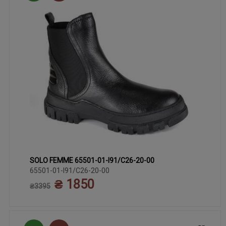
SOLO FEMME 65501-01-I91/C26-20-00
36
37
38
40
65501-01-I91/C26-20-00
₴ 1850
₴3395