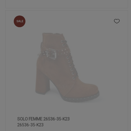
SALE
SOLO FEMME 26536-35-K23
36
37
38
39
40
26536-35-K23