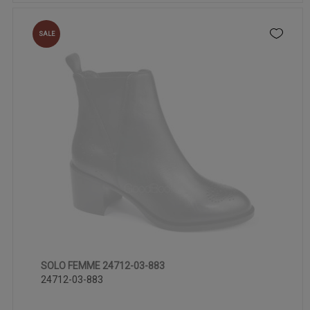
SALE
SOLO FEMME 24712-03-883
36
37
38
39
40
24712-03-883