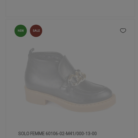
NEW
SALE
SOLO FEMME 60106-02-M41/000-13-00
36
37
39
40