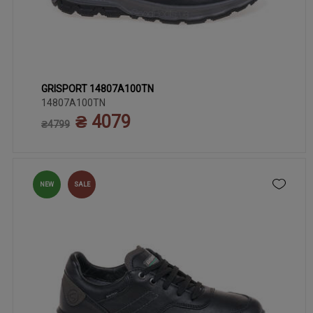
GRISPORT 14807A100TN
40
41
42
43
44
45
14807A100TN
₴ 4079
₴4799
NEW
SALE