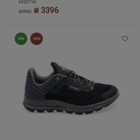
44201V6
₴ 3396
₴3995
NEW
SALE