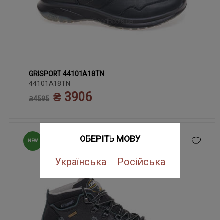
GRISPORT 44101A18TN
40
41
42
43
44
45
44101A18TN
₴ 3906
₴4595
ОБЕРІТЬ МОВУ
NEW
Українська
Російська