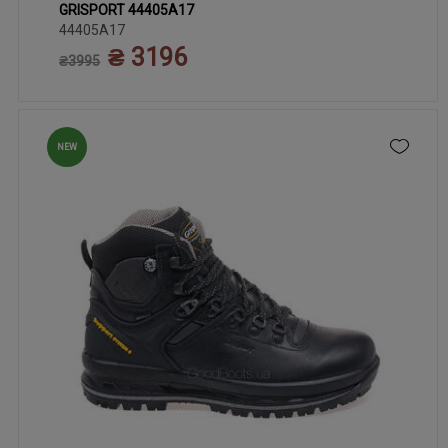
GRISPORT 44405A17
42
43
45
46
47
40
41
44
44405A17
₴ 3196
₴3995
NEW