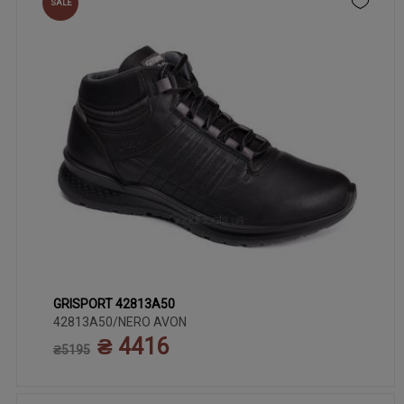
SALE
GRISPORT 42813A50
40
42
44
46
41
43
45
42813A50/NERO AVON
₴ 4416
₴5195