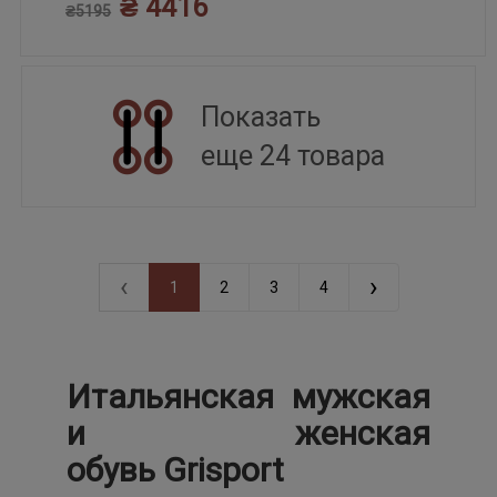
₴ 4416
₴5195
Показать
еще 24 товара
‹
›
1
2
3
4
Итальянская мужская
и женская
обувь Grisport