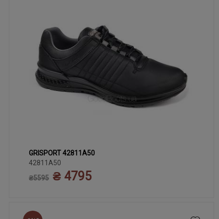
GRISPORT 42811A50
40
46
47
41
42
43
44
45
42811A50
₴ 4795
₴5595