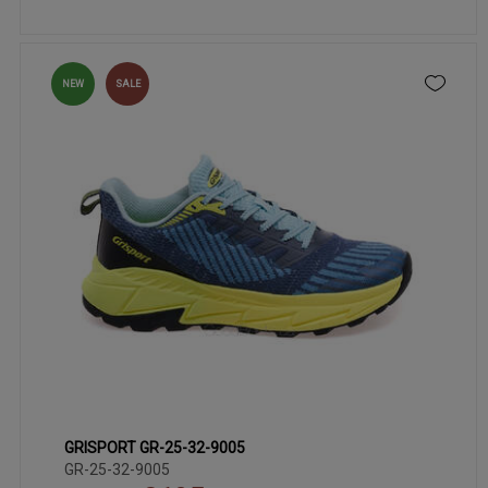
NEW
SALE
GRISPORT GR-25-32-9005
41
42
44
45
43
GR-25-32-9005