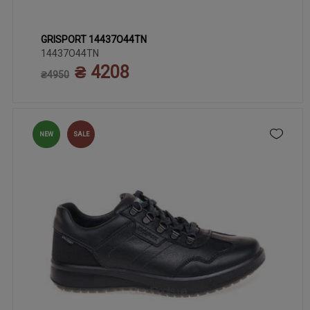
GRISPORT 14437O44TN
42
44
45
41
43
14437O44TN
₴ 4208
₴4950
NEW
SALE