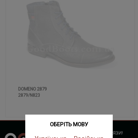
DOMENO 2879
39
40
2879/N823
ОБЕРІТЬ МОВУ
МЫ ВСЕГДА НА СВЯЗИ!