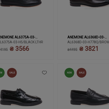
NEMONE AL6375A-03-
ANEMONE AL6368D-03-
35
38
36
37
39
39
40
41
42
4
5/BLACK LTHR
L6375A-03-H5/BLACK LTHR
H778Q/BROWN
AL6368D-03-H778Q/BRO
₴ 3566
₴ 3821
40
44
45
4195
₴4495
EW
SALE
NEW
SALE