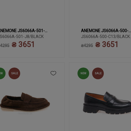
NEMONE JS6066A-501-
ANEMONE JS6066A-500-
38
38
35
36
37
39
35
36
37
3
8/BLACK
S6066A-501-J8/BLACK
C13/BLACK LTHR
JS6066A-500-C13/BLACK
LTHR
₴ 3651
₴ 3651
40
40
4295
₴4295
EW
SALE
NEW
SALE