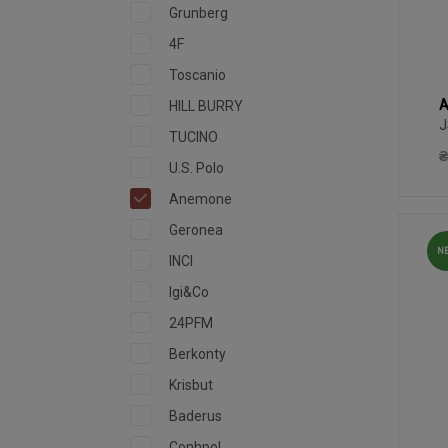
Grunberg
4F
Toscanio
A
HILL BURRY
J
J
TUCINO
₴
U.S. Polo
Anemone
Geronea
N
INCI
Igi&Co
24PFM
Berkonty
Krisbut
Baderus
Conhpol