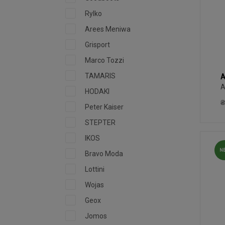
Rylko
Arees Meniwa
Grisport
Marco Tozzi
TAMARIS
A
H
A
HODAKI
₴
Peter Kaiser
STEPTER
IKOS
N
Bravo Moda
Lottini
Wojas
Geox
Jomos