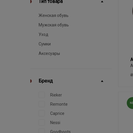
Тип товара
Женская обувь
Мужская обувь
Уход
Сумки
Аксесуары
A
4
A
W
₴
Бренд
Rieker
N
Remonte
Caprice
Nessi
Goodboots