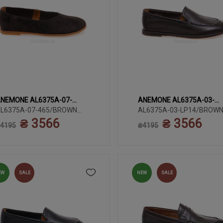
NEMONE AL6375A-07-
ANEMONE AL6375A-03-
36
38
36
3
35
37
39
35
37
38
65/BROWN WELL
L6375A-07-465/BROWN
LP14/BROWN LTHR
AL6375A-03-LP14/BROW
ELL
LTHR
₴ 3566
₴ 3566
40
40
4195
₴4195
EW
SALE
NEW
SALE