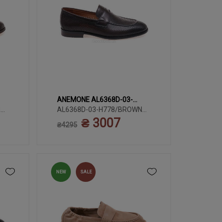
ANEMONE AL6368D-03-
9
39
40
41
42
43
N
H778/BROWN LTHR
AL6368D-03-H778/BROWN
LTHR
₴ 3007
44
45
₴4295
NEW
SALE