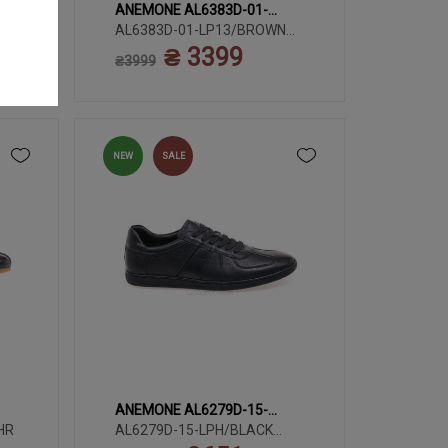
ANEMONE AL6383D-01-
3
39
40
41
42
43
LP13/BROWN LTHR
AL6383D-01-LP13/BROWN
LTHR
₴ 3399
44
45
₴3999
NEW
SALE
ANEMONE AL6279D-15-
3
39
40
41
42
43
HR
LPH/BLACK LTHR
AL6279D-15-LPH/BLACK