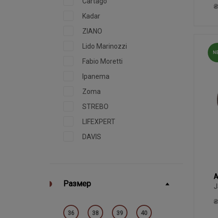
Cartago
L
₴
Kadar
ZIANO
Lido Marinozzi
N
Fabio Moretti
Ipanema
Zoma
STREBO
LIFEXPERT
DAVIS
A
Размер
X
J
W
₴
36
38
39
40