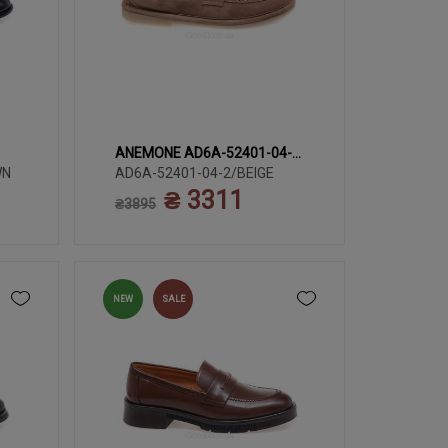
ANEMONE AD6A-52401-04-
35
37
39
3
36
38
WN
2/BEIGE
AD6A-52401-04-2/BEIGE
₴ 3311
40
₴3895
NEW
SALE