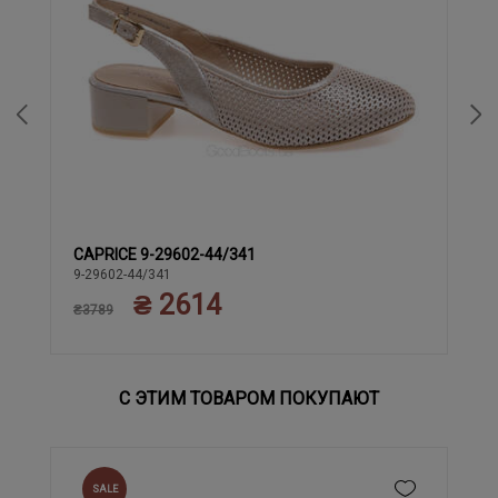
CAPRICE 9-29602-44/341
38
38.5
40
40.5
41
37.5
39
42
9-29602-44/341
₴ 2614
₴3789
С ЭТИМ ТОВАРОМ ПОКУПАЮТ
SALE