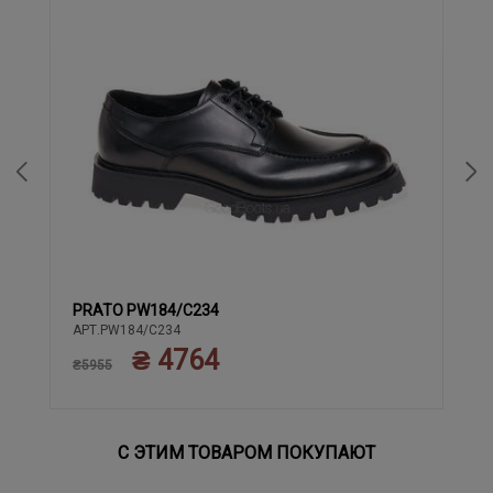
PRATO PW184/C234
40
41
42
43
АРТ.PW184/C234
₴ 4764
₴5955
С ЭТИМ ТОВАРОМ ПОКУПАЮТ