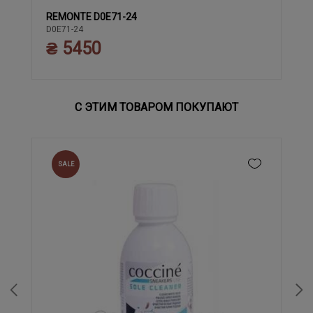
REMONTE D0E71-24
37
38
39
40
41
42
43
36
D0E71-24
₴ 5450
С ЭТИМ ТОВАРОМ ПОКУПАЮТ
SALE