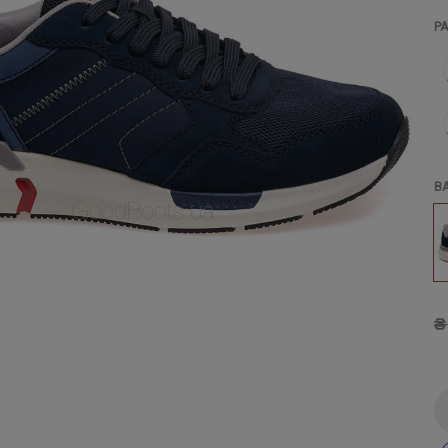
Р
В
₴