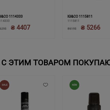
GI&CO 1114333
IGI&CO 1115811
40
39
41
42
43
39
40
41
42
43
114333
1115811
₴ 4407
₴ 5266
44
44
45
45
6295
₴6195
С ЭТИМ ТОВАРОМ ПОКУПА
SALE
NEW