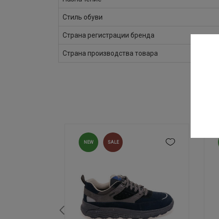
Стиль обуви
Страна регистрации бренда
Страна производства товара
NEW
SALE