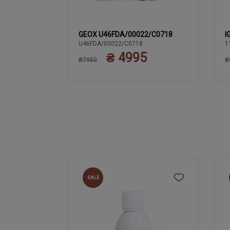
GEOX U46FDA/00022/C0718
I
41
43
44
3
44
42
U46FDA/00022/C0718
1
₴ 4995
₴7950
₴
SALE