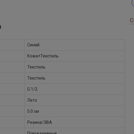
С
Ы
Синий
Кожа+Текстиль
Текстиль
Текстиль
G 1/2
Лето
5.0 см
Резина/ЭВА
Повседневные