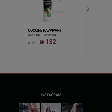
COCCINE RAVVIVANT
COCCIN
COCCINE RAVVIVANT
ЗАСОБИ 
COCCIN
КРЕМ 50
₴ 132
₴165
ПОЛЬЩА
₴135
INSTAGRAM