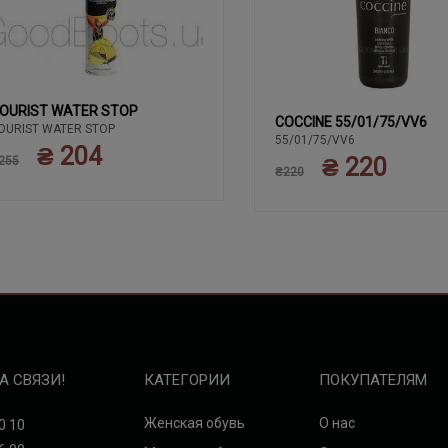
OURIST WATER STOP
COCCINE 55/01/75/VV6
OURIST WATER STOP
55/01/75/VV6
₴ 204
₴ 220
255
₴220
А СВЯЗИ!
КАТЕГОРИИ
ПОКУПАТЕЛЯМ
Женская обувь
О нас
0 10