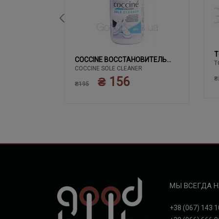
T
02 ЧЕРНЫЙ
COCCINE ВОССТАНОВИТЕЛЬ
T
COCCINE SOLE CLEANER
БЕЛОГО
₴ 156
₴
₴195
МЫ ВСЕГДА Н
+38 (067) 143 1