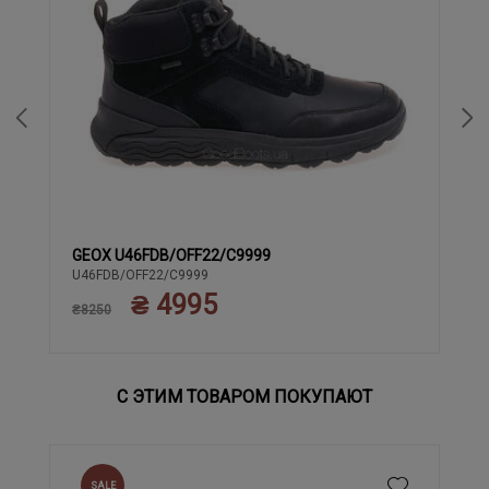
GEOX U46FDB/OFF22/C9999
41
42
43
44
U46FDB/OFF22/C9999
₴ 4995
₴8250
С ЭТИМ ТОВАРОМ ПОКУПАЮТ
SALE