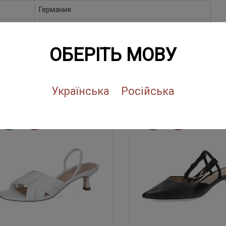
Германия
Марокко
ОБЕРІТЬ МОВУ
ПОХОЖИЕ ТОВАРЫ
Українська
Російська
NEW
SALE
NEW
SALE