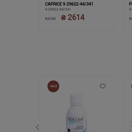
443-44/022
CAPRICE 9-29602-44/341
P
38
38.5
40
.5
39
37.5
39
9-29602-44/341
9
9
₴ 2614
40.5
41
42
₴3789
₴
SALE