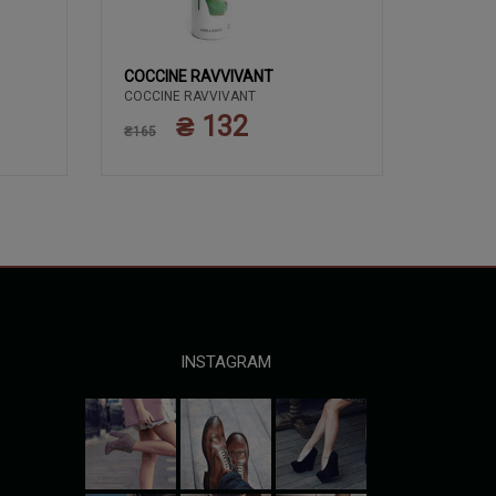
COCCINE RAVVIVANT
COCCIN
COCCINE RAVVIVANT
ЗАСОБИ 
COCCIN
КРЕМ 50
₴ 132
₴165
ПОЛЬЩА
₴135
INSTAGRAM