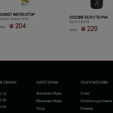
OURIST WATER STOP
COCCINE 55/01/75/VV6
OURIST WATER STOP
55/01/75/VV6
₴ 204
₴ 220
255
₴220
А СВЯЗИ!
КАТЕГОРИИ
ПОКУПАТЕЛЯМ
Женская обувь
О нас
0 10
6 99
Мужская обувь
Оплата и доставка
s.ua
Уход
Размер