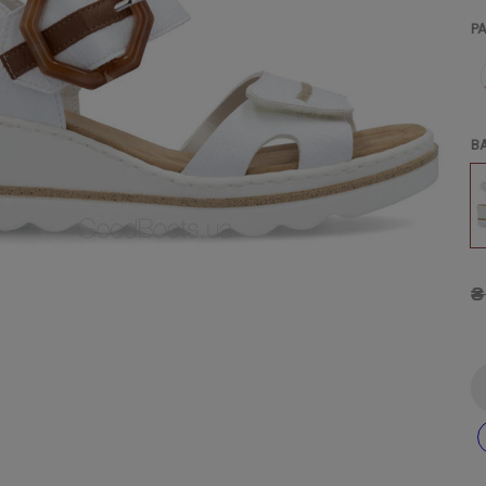
Р
В
₴