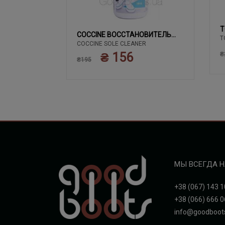
T
02 ЧЕРНЫЙ
COCCINE ВОССТАНОВИТЕЛЬ
T
COCCINE SOLE CLEANER
БЕЛОГО
₴ 156
₴
₴195
МЫ ВСЕГДА Н
+38 (067) 143 1
+38 (066) 666 0
info@goodboot