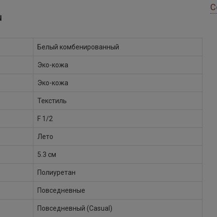
С
Ы
Белый комбенированный
Эко-кожа
Эко-кожа
Текстиль
F 1/2
Лето
5.3 см
Полиуретан
Повседневные
Повседневный (Casual)