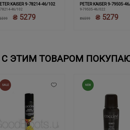
ETER KAISER 9-78214-46/102
PETER KAISER 9-79505-46
37
37.5
38
38.5
39
37
37.5
38
38.5
39
-78214-46/102
9-79505-46/022
₴ 5279
₴ 5279
40
40
6599
₴6599
С ЭТИМ ТОВАРОМ ПОКУПА
SALE
NEW