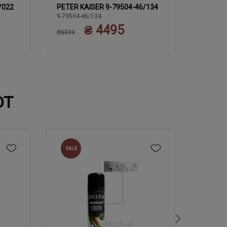
/022
PETER KAISER 9-79504-46/134
PETER 
38
39
40
40.5
3
38.5
38
9-79504-46/134
9-79440-
₴ 4495
41
41
₴6599
₴6599
ЮТ
SALE
NEW