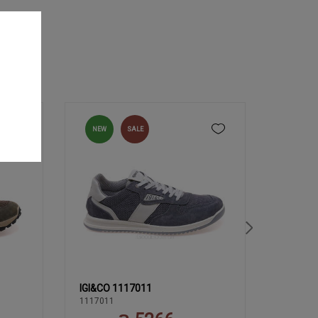
NEW
SALE
NEW
IGI&CO 1117011
IGI&CO 
39
40
41
42
43
39
1117011
1115800
44