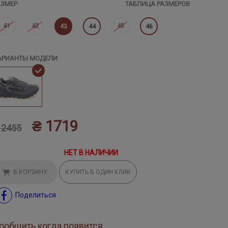
АЗМЕР
ТАБЛИЦА РАЗМЕРОВ
41
42
45
43
44
46
АРИАНТЫ МОДЕЛИ
₴ 1719
 2455
НЕТ В НАЛИЧИИ
В КОРЗИНУ
КУПИТЬ В ОДИН КЛИК
Поделиться
ообщить когда появится