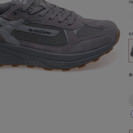
Р
В
₴
С