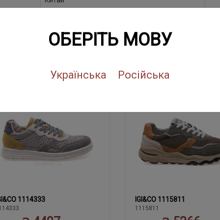
Китай
ОБЕРІТЬ МОВУ
ПОХОЖИЕ ТОВАРЫ
Українська
Російська
NEW
SALE
NEW
SALE
GI&CO 1114333
IGI&CO 1115811
40
39
41
42
43
39
40
41
42
43
114333
1115811
44