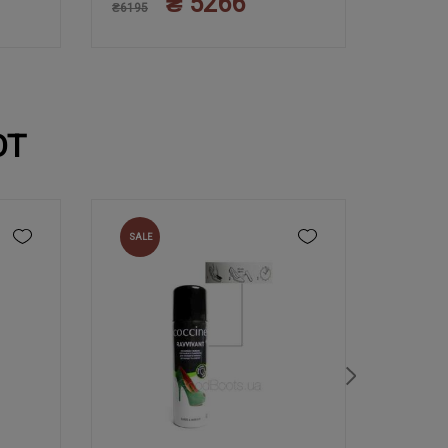
₴ 5266
45
44
₴6195
₴6195
ЮТ
SALE
NEW