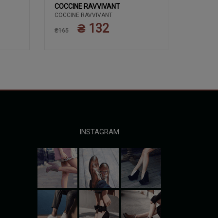
COCCINE RAVVIVANT
COCCIN
COCCINE RAVVIVANT
ЗАСОБИ 
COCCIN
КРЕМ 50
₴ 132
₴165
ПОЛЬЩА
₴135
INSTAGRAM