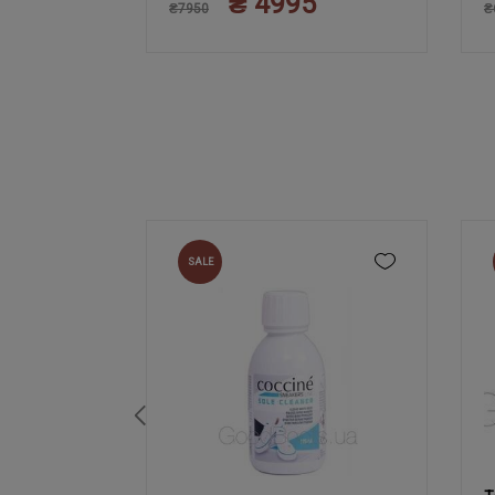
₴ 4995
₴7950
₴
SALE