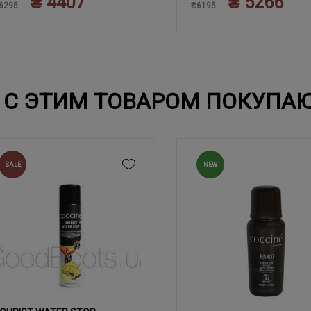
₴ 4407
₴ 5266
44
45
45
6295
₴6195
С ЭТИМ ТОВАРОМ ПОКУПА
SALE
NEW