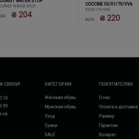
OURIST WATER STOP
COCCINE 55/01/75/VV6
OURIST WATER STOP
55/01/75/VV6
₴ 204
₴ 220
255
₴220
А СВЯЗИ!
КАТЕГОРИИ
ПОКУПАТЕЛЯМ
Женская обувь
О нас
0 10
6 99
Мужская обувь
Оплата и доставка
s.ua
Уход
Размер
Сумки
Гарантии
SALE
Возврат