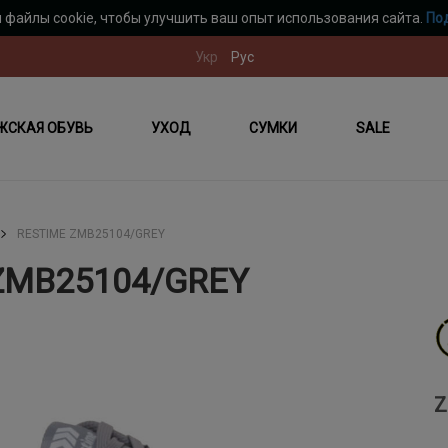
 файлы cookie, чтобы улучшить ваш опыт использования сайта.
По
Укр
Рус
ЖСКАЯ ОБУВЬ
УХОД
СУМКИ
SALE
RESTIME ZMB25104/GREY
ZMB25104/GREY
Z