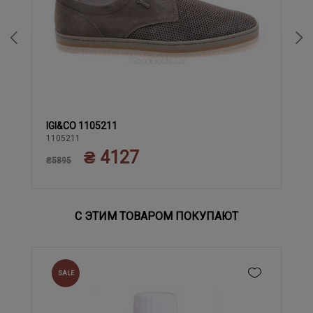
IGI&CO 1105211
39
42
43
44
45
40
41
1105211
₴ 4127
₴5895
С ЭТИМ ТОВАРОМ ПОКУПАЮТ
SALE