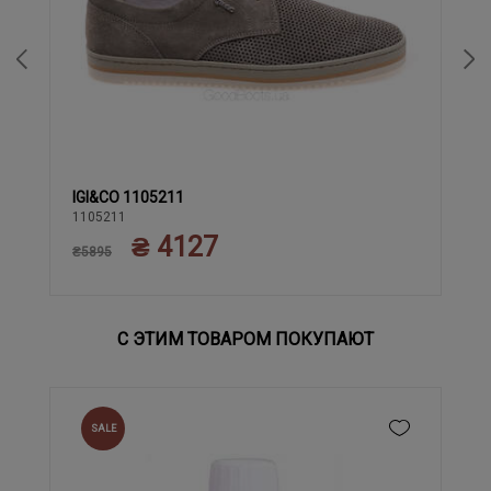
IGI&CO 1105211
39
42
43
44
45
40
41
1105211
₴ 4127
₴5895
С ЭТИМ ТОВАРОМ ПОКУПАЮТ
SALE