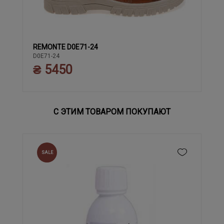
REMONTE D0E71-24
37
38
39
40
41
42
43
36
D0E71-24
₴ 5450
С ЭТИМ ТОВАРОМ ПОКУПАЮТ
SALE